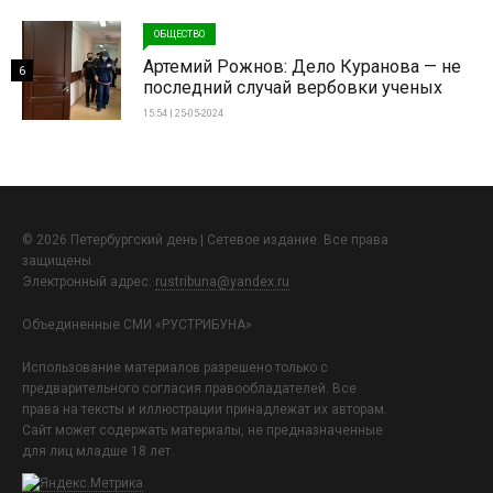
ОБЩЕСТВО
Артемий Рожнов: Дело Куранова — не
6
последний случай вербовки ученых
15:54 | 25-05-2024
© 2026 Петербургский день | Сетевое издание. Все права
защищены.
Электронный адрес:
rustribuna@yandex.ru
Объединенные СМИ «РУСТРИБУНА»
Использование материалов разрешено только с
предварительного согласия правообладателей. Все
права на тексты и иллюстрации принадлежат их авторам.
Сайт может содержать материалы, не предназначенные
для лиц младше 18 лет.