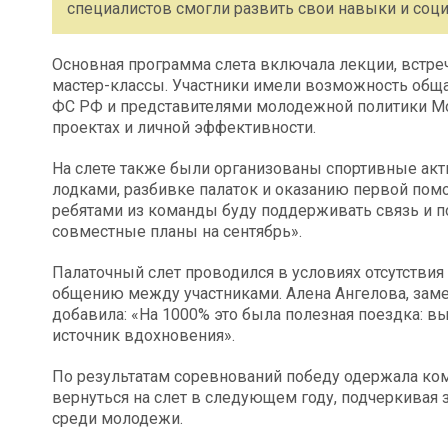
специалистов смогли развить свои навыки и соц
Основная программа слета включала лекции, встреч
мастер-классы. Участники имели возможность обща
ФС РФ и представителями молодежной политики Мо
проектах и личной эффективности.
На слете также были организованы спортивные акт
лодками, разбивке палаток и оказанию первой помо
ребятами из команды буду поддерживать связь и п
совместные планы на сентябрь».
Палаточный слет проводился в условиях отсутствия
общению между участниками. Алена Ангелова, заме
добавила: «На 1000% это была полезная поездка: вы
источник вдохновения».
По результатам соревнований победу одержала ко
вернуться на слет в следующем году, подчеркивая 
среди молодежи.