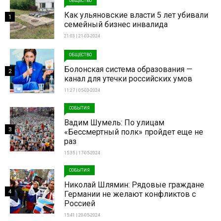
ОБЩЕСТВО
Как ульяновские власти 5 лет убивали
1
семейный бизнес инвалида
21:03 | 21-03-2024
ОБЩЕСТВО
Болонская система образования —
2
канал для утечки российских умов
11:27 | 05-03-2024
СОБЫТИЯ
Вадим Шумель: По улицам
3
«Бессмертный полк» пройдет еще не
раз
15:35 | 17-05-2024
СОБЫТИЯ
Николай Шлямин: Рядовые граждане
4
Германии не желают конфликтов с
Россией
15:41 | 20-05-2024