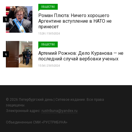
ОБЩЕСТВО
Роман Плюта: Ничего хорошего
5
Аргентине вступление в НАТО не
принесет
15:28 | 15-05-2024
ОБЩЕСТВО
Артемий Рожнов: Дело Куранова — не
6
последний случай вербовки ученых
15:54 | 25-05-2024
© 2026 Петербургский день | Сетевое издание. Все права
защищены.
Электронный адрес:
rustribuna@yandex.ru
Объединенные СМИ «РУСТРИБУНА»