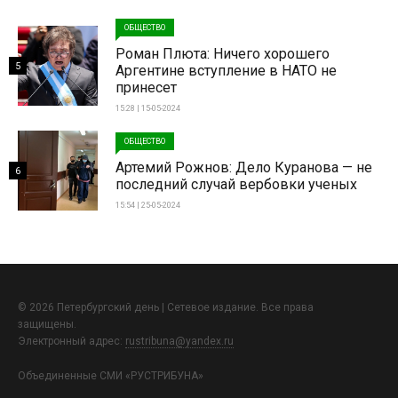
ОБЩЕСТВО
Роман Плюта: Ничего хорошего
5
Аргентине вступление в НАТО не
принесет
15:28 | 15-05-2024
ОБЩЕСТВО
Артемий Рожнов: Дело Куранова — не
6
последний случай вербовки ученых
15:54 | 25-05-2024
© 2026 Петербургский день | Сетевое издание. Все права
защищены.
Электронный адрес:
rustribuna@yandex.ru
Объединенные СМИ «РУСТРИБУНА»