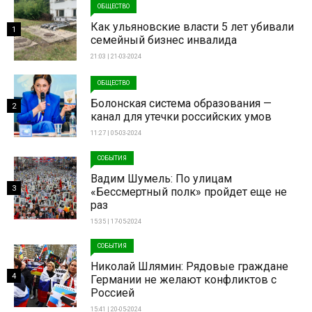
ОБЩЕСТВО
Как ульяновские власти 5 лет убивали
1
семейный бизнес инвалида
21:03 | 21-03-2024
ОБЩЕСТВО
Болонская система образования —
2
канал для утечки российских умов
11:27 | 05-03-2024
СОБЫТИЯ
Вадим Шумель: По улицам
3
«Бессмертный полк» пройдет еще не
раз
15:35 | 17-05-2024
СОБЫТИЯ
Николай Шлямин: Рядовые граждане
4
Германии не желают конфликтов с
Россией
15:41 | 20-05-2024