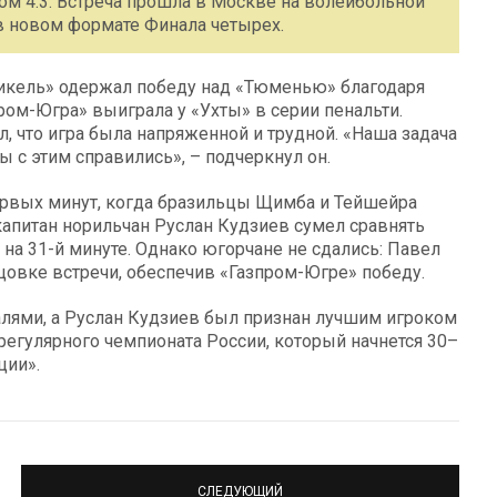
м 4:3. Встреча прошла в Москве на волейбольной
в новом формате Финала четырех.
никель» одержал победу над «Тюменью» благодаря
пром-Югра» выиграла у «Ухты» в серии пенальти.
, что игра была напряженной и трудной. «Наша задача
 с этим справились», – подчеркнул он.
первых минут, когда бразильцы Щимба и Тейшейра
капитан норильчан Руслан Кудзиев сумел сравнять
 на 31-й минуте. Однако югорчане не сдались: Павел
овке встречи, обеспечив «Газпром-Югре» победу.
лями, а Руслан Кудзиев был признан лучшим игроком
 регулярного чемпионата России, который начнется 30–
ции».
СЛЕДУЮЩИЙ