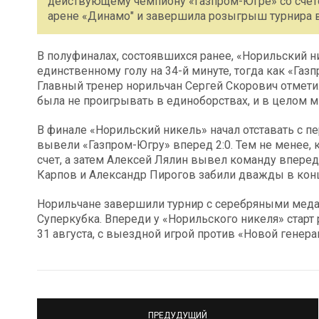
действующему чемпиону «Газпром-Югре» со счето
арене «Динамо" и завершила розыгрыш турнира 
В полуфиналах, состоявшихся ранее, «Норильский 
единственному голу на 34-й минуте, тогда как «Газ
Главный тренер норильчан Сергей Скорович отметил
была не проигрывать в единоборствах, и в целом мы
В финале «Норильский никель» начал отставать с 
вывели «Газпром-Югру» вперед 2:0. Тем не менее, 
счет, а затем Алексей Лялин вывел команду вперед
Карпов и Александр Пирогов забили дважды в конц
Норильчане завершили турнир с серебряными меда
Суперкубка. Впереди у «Норильского никеля» старт
31 августа, с выездной игрой против «Новой генера
ПРЕДУДУЩИЙ