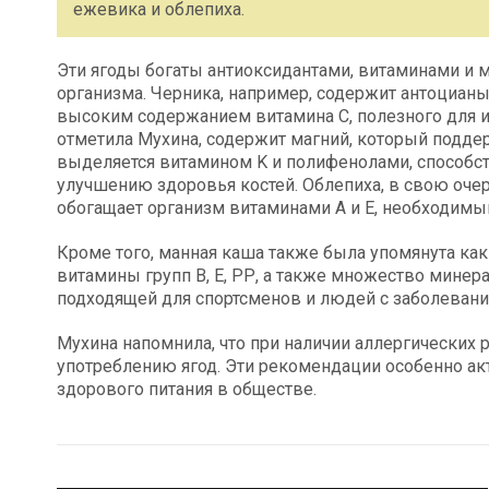
ежевика и облепиха.
Эти ягоды богаты антиоксидантами, витаминами и
организма. Черника, например, содержит антоцианы
высоким содержанием витамина C, полезного для и
отметила Мухина, содержит магний, который подде
выделяется витамином K и полифенолами, способ
улучшению здоровья костей. Облепиха, в свою очер
обогащает организм витаминами A и E, необходимым
Кроме того, манная каша также была упомянута как
витамины групп В, Е, РР, а также множество минера
подходящей для спортсменов и людей с заболевани
Мухина напомнила, что при наличии аллергических
употреблению ягод. Эти рекомендации особенно ак
здорового питания в обществе.