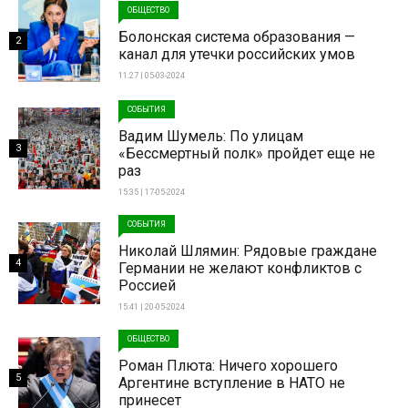
ОБЩЕСТВО
Болонская система образования —
2
канал для утечки российских умов
11:27 | 05-03-2024
СОБЫТИЯ
Вадим Шумель: По улицам
3
«Бессмертный полк» пройдет еще не
раз
15:35 | 17-05-2024
СОБЫТИЯ
Николай Шлямин: Рядовые граждане
4
Германии не желают конфликтов с
Россией
15:41 | 20-05-2024
ОБЩЕСТВО
Роман Плюта: Ничего хорошего
5
Аргентине вступление в НАТО не
принесет