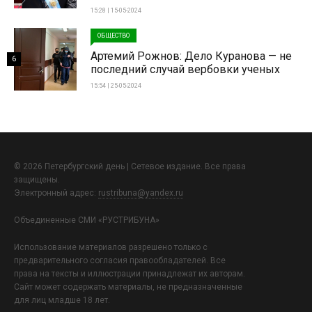
15:28 | 15-05-2024
ОБЩЕСТВО
Артемий Рожнов: Дело Куранова — не
6
последний случай вербовки ученых
15:54 | 25-05-2024
© 2026 Петербургский день | Сетевое издание. Все права
защищены.
Электронный адрес:
rustribuna@yandex.ru
Объединенные СМИ «РУСТРИБУНА»
Использование материалов разрешено только с
предварительного согласия правообладателей. Все
права на тексты и иллюстрации принадлежат их авторам.
Сайт может содержать материалы, не предназначенные
для лиц младше 18 лет.