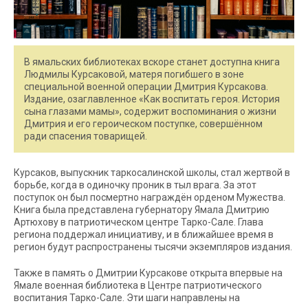
В ямальских библиотеках вскоре станет доступна книга
Людмилы Курсаковой, матеря погибшего в зоне
специальной военной операции Дмитрия Курсакова.
Издание, озаглавленное «Как воспитать героя. История
сына глазами мамы», содержит воспоминания о жизни
Дмитрия и его героическом поступке, совершённом
ради спасения товарищей.
Курсаков, выпускник таркосалинской школы, стал жертвой в
борьбе, когда в одиночку проник в тыл врага. За этот
поступок он был посмертно награждён орденом Мужества.
Книга была представлена губернатору Ямала Дмитрию
Артюхову в патриотическом центре Тарко-Сале. Глава
региона поддержал инициативу, и в ближайшее время в
регион будут распространены тысячи экземпляров издания.
Также в память о Дмитрии Курсакове открыта впервые на
Ямале военная библиотека в Центре патриотического
воспитания Тарко-Сале. Эти шаги направлены на