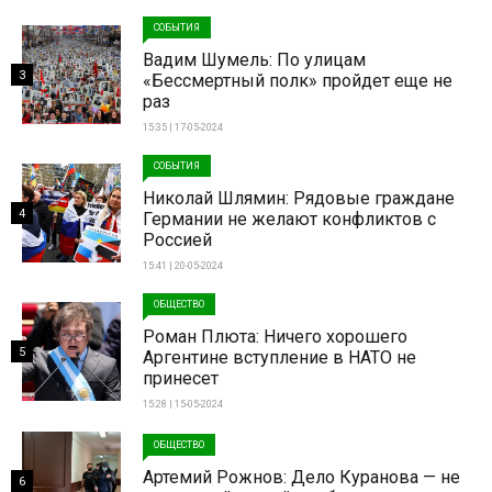
СОБЫТИЯ
Вадим Шумель: По улицам
3
«Бессмертный полк» пройдет еще не
раз
15:35 | 17-05-2024
СОБЫТИЯ
Николай Шлямин: Рядовые граждане
4
Германии не желают конфликтов с
Россией
15:41 | 20-05-2024
ОБЩЕСТВО
Роман Плюта: Ничего хорошего
5
Аргентине вступление в НАТО не
принесет
15:28 | 15-05-2024
ОБЩЕСТВО
Артемий Рожнов: Дело Куранова — не
6