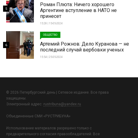
Роман Плюта: Ничего хорошего
5
Аргентине вступление в НАТО не
принесет
15:28 | 15-05-2024
ОБЩЕСТВО
Артемий Рожнов: Дело Куранова — не
6
последний случай вербовки ученых
15:54 | 25-05-2024
© 2026 Петербургский день | Сетевое издание. Все права
защищены.
Электронный адрес:
rustribuna@yandex.ru
Объединенные СМИ «РУСТРИБУНА»
Использование материалов разрешено только с
предварительного согласия правообладателей. Все