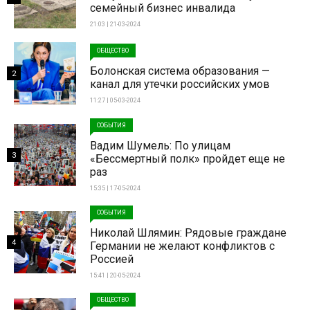
семейный бизнес инвалида
21:03 | 21-03-2024
ОБЩЕСТВО
Болонская система образования —
2
канал для утечки российских умов
11:27 | 05-03-2024
СОБЫТИЯ
Вадим Шумель: По улицам
3
«Бессмертный полк» пройдет еще не
раз
15:35 | 17-05-2024
СОБЫТИЯ
Николай Шлямин: Рядовые граждане
4
Германии не желают конфликтов с
Россией
15:41 | 20-05-2024
ОБЩЕСТВО