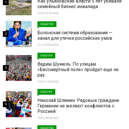
Как ульяновские власти 5 лет убивали
1
семейный бизнес инвалида
21:03 | 21-03-2024
ОБЩЕСТВО
Болонская система образования —
2
канал для утечки российских умов
11:27 | 05-03-2024
СОБЫТИЯ
Вадим Шумель: По улицам
3
«Бессмертный полк» пройдет еще не
раз
15:35 | 17-05-2024
СОБЫТИЯ
Николай Шлямин: Рядовые граждане
4
Германии не желают конфликтов с
Россией
15:41 | 20-05-2024
ОБЩЕСТВО