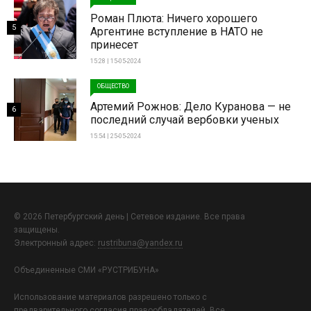
Роман Плюта: Ничего хорошего
5
Аргентине вступление в НАТО не
принесет
15:28 | 15-05-2024
ОБЩЕСТВО
Артемий Рожнов: Дело Куранова — не
6
последний случай вербовки ученых
15:54 | 25-05-2024
© 2026 Петербургский день | Сетевое издание. Все права
защищены.
Электронный адрес:
rustribuna@yandex.ru
Объединенные СМИ «РУСТРИБУНА»
Использование материалов разрешено только с
предварительного согласия правообладателей. Все