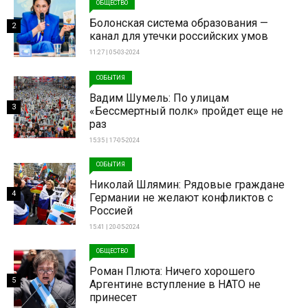
ОБЩЕСТВО
Болонская система образования —
2
канал для утечки российских умов
11:27 | 05-03-2024
СОБЫТИЯ
Вадим Шумель: По улицам
3
«Бессмертный полк» пройдет еще не
раз
15:35 | 17-05-2024
СОБЫТИЯ
Николай Шлямин: Рядовые граждане
4
Германии не желают конфликтов с
Россией
15:41 | 20-05-2024
ОБЩЕСТВО
Роман Плюта: Ничего хорошего
5
Аргентине вступление в НАТО не
принесет