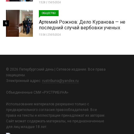
15:28 | 15-05-2024
ОБЩЕСТВО
Артемий Рожнов: Дело Куранова — не
6
последний случай вербовки ученых
15:54 | 25-05-2024
© 2026 Петербургский день | Сетевое издание. Все права
защищены.
Электронный адрес:
rustribuna@yandex.ru
Объединенные СМИ «РУСТРИБУНА»
Использование материалов разрешено только с
предварительного согласия правообладателей. Все
права на тексты и иллюстрации принадлежат их авторам.
Сайт может содержать материалы, не предназначенные
для лиц младше 18 лет.