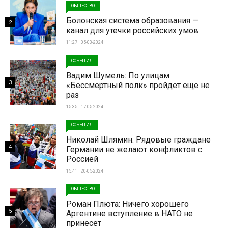
ОБЩЕСТВО
Болонская система образования —
2
канал для утечки российских умов
11:27 | 05-03-2024
СОБЫТИЯ
Вадим Шумель: По улицам
3
«Бессмертный полк» пройдет еще не
раз
15:35 | 17-05-2024
СОБЫТИЯ
Николай Шлямин: Рядовые граждане
4
Германии не желают конфликтов с
Россией
15:41 | 20-05-2024
ОБЩЕСТВО
Роман Плюта: Ничего хорошего
5
Аргентине вступление в НАТО не
принесет