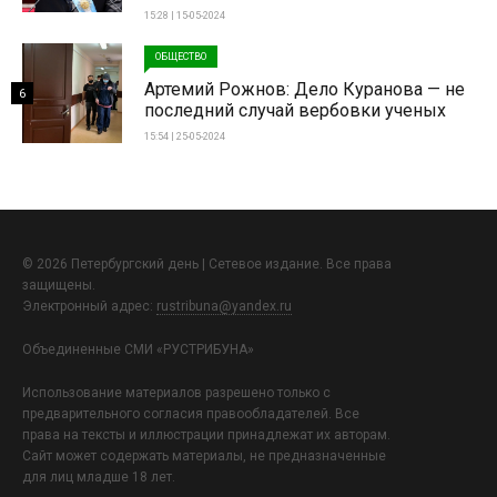
15:28 | 15-05-2024
ОБЩЕСТВО
Артемий Рожнов: Дело Куранова — не
6
последний случай вербовки ученых
15:54 | 25-05-2024
© 2026 Петербургский день | Сетевое издание. Все права
защищены.
Электронный адрес:
rustribuna@yandex.ru
Объединенные СМИ «РУСТРИБУНА»
Использование материалов разрешено только с
предварительного согласия правообладателей. Все
права на тексты и иллюстрации принадлежат их авторам.
Сайт может содержать материалы, не предназначенные
для лиц младше 18 лет.