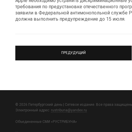
Apple необходимо устранить дискриминационные у
требования по предустановке отечественного прогр
заявили в Федеральной антимонопольной службе Ро
должна выполнить предупреждение до 15 июля.
ПРЕДУДУЩИЙ
© 2026 Петербургский день | Сетевое издание. Все права защищены
Электронный адрес:
rustribuna@yandex.ru
Объединенные СМИ «РУСТРИБУНА»