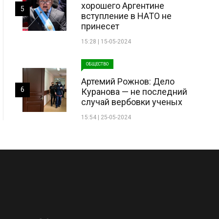
хорошего Аргентине
5
вступление в НАТО не
принесет
15:28 | 15-05-2024
ОБЩЕСТВО
Артемий Рожнов: Дело
6
Куранова — не последний
случай вербовки ученых
15:54 | 25-05-2024