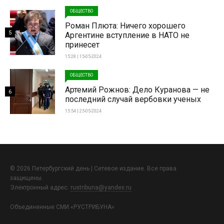
ОБЩЕСТВО
Роман Плюта: Ничего хорошего
5
Аргентине вступление в НАТО не
принесет
15:28 | 15-05-2024
ОБЩЕСТВО
Артемий Рожнов: Дело Куранова — не
6
последний случай вербовки ученых
15:54 | 25-05-2024
© 2026 Петербургский день | Сетевое издание. Все права
защищены.
Электронный адрес:
rustribuna@yandex.ru
Объединенные СМИ «РУСТРИБУНА»