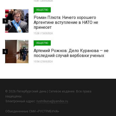
15:41 | 20-05-2024
ОБЩЕСТВО
Роман Плюта: Ничего хорошего
5
Аргентине вступление в НАТО не
принесет
15:28 | 15-05-2024
ОБЩЕСТВО
Артемий Рожнов: Дело Куранова — не
6
последний случай вербовки ученых
15:54 | 25-05-2024
© 2026 Петербургский день | Сетевое издание. Все права
защищены.
Электронный адрес:
rustribuna@yandex.ru
Объединенные СМИ «РУСТРИБУНА»