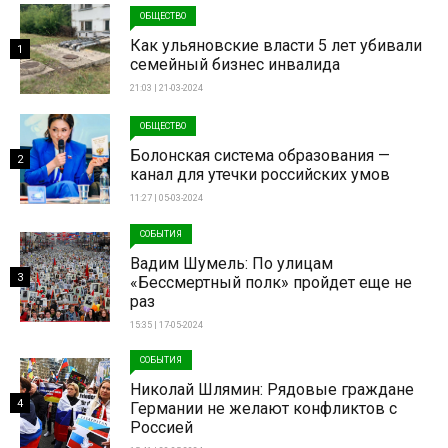
ОБЩЕСТВО
Как ульяновские власти 5 лет убивали
1
семейный бизнес инвалида
21:03 | 21-03-2024
ОБЩЕСТВО
Болонская система образования —
2
канал для утечки российских умов
11:27 | 05-03-2024
СОБЫТИЯ
Вадим Шумель: По улицам
3
«Бессмертный полк» пройдет еще не
раз
15:35 | 17-05-2024
СОБЫТИЯ
Николай Шлямин: Рядовые граждане
4
Германии не желают конфликтов с
Россией