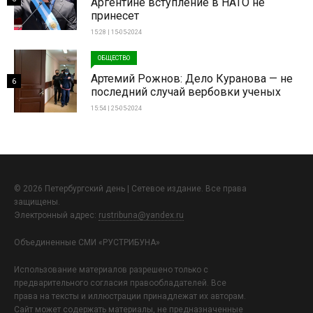
Аргентине вступление в НАТО не
принесет
15:28 | 15-05-2024
ОБЩЕСТВО
Артемий Рожнов: Дело Куранова — не
6
последний случай вербовки ученых
15:54 | 25-05-2024
© 2026 Петербургский день | Сетевое издание. Все права
защищены.
Электронный адрес:
rustribuna@yandex.ru
Объединенные СМИ «РУСТРИБУНА»
Использование материалов разрешено только с
предварительного согласия правообладателей. Все
права на тексты и иллюстрации принадлежат их авторам.
Сайт может содержать материалы, не предназначенные