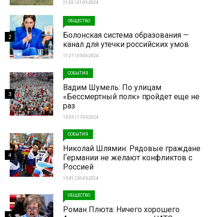
21:03 | 21-03-2024
ОБЩЕСТВО
Болонская система образования —
2
канал для утечки российских умов
11:27 | 05-03-2024
СОБЫТИЯ
Вадим Шумель: По улицам
3
«Бессмертный полк» пройдет еще не
раз
15:35 | 17-05-2024
СОБЫТИЯ
Николай Шлямин: Рядовые граждане
4
Германии не желают конфликтов с
Россией
15:41 | 20-05-2024
ОБЩЕСТВО
Роман Плюта: Ничего хорошего
5