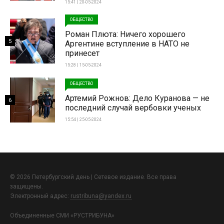
15:41 | 20-05-2024
ОБЩЕСТВО
Роман Плюта: Ничего хорошего
5
Аргентине вступление в НАТО не
принесет
15:28 | 15-05-2024
ОБЩЕСТВО
Артемий Рожнов: Дело Куранова — не
6
последний случай вербовки ученых
15:54 | 25-05-2024
© 2026 Петербургский день | Сетевое издание. Все права
защищены.
Электронный адрес:
rustribuna@yandex.ru
Объединенные СМИ «РУСТРИБУНА»