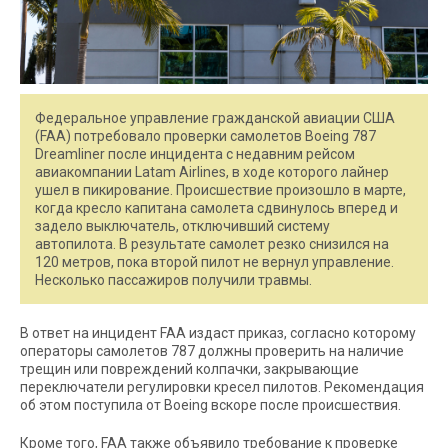
Федеральное управление гражданской авиации США
(FAA) потребовало проверки самолетов Boeing 787
Dreamliner после инцидента с недавним рейсом
авиакомпании Latam Airlines, в ходе которого лайнер
ушел в пикирование. Происшествие произошло в марте,
когда кресло капитана самолета сдвинулось вперед и
задело выключатель, отключивший систему
автопилота. В результате самолет резко снизился на
120 метров, пока второй пилот не вернул управление.
Несколько пассажиров получили травмы.
В ответ на инцидент FAA издаст приказ, согласно которому
операторы самолетов 787 должны проверить на наличие
трещин или повреждений колпачки, закрывающие
переключатели регулировки кресел пилотов. Рекомендация
об этом поступила от Boeing вскоре после происшествия.
Кроме того, FAA также объявило требование к проверке