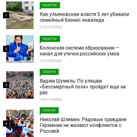
ОБЩЕСТВО
Как ульяновские власти 5 лет убивали
1
семейный бизнес инвалида
21:03 | 21-03-2024
ОБЩЕСТВО
Болонская система образования —
2
канал для утечки российских умов
11:27 | 05-03-2024
СОБЫТИЯ
Вадим Шумель: По улицам
3
«Бессмертный полк» пройдет еще не
раз
15:35 | 17-05-2024
СОБЫТИЯ
Николай Шлямин: Рядовые граждане
4
Германии не желают конфликтов с
Россией