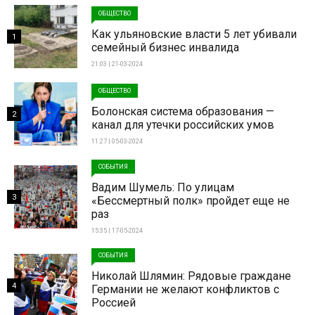
ОБЩЕСТВО
Как ульяновские власти 5 лет убивали
1
семейный бизнес инвалида
21:03 | 21-03-2024
ОБЩЕСТВО
Болонская система образования —
2
канал для утечки российских умов
11:27 | 05-03-2024
СОБЫТИЯ
Вадим Шумель: По улицам
3
«Бессмертный полк» пройдет еще не
раз
15:35 | 17-05-2024
СОБЫТИЯ
Николай Шлямин: Рядовые граждане
4
Германии не желают конфликтов с
Россией