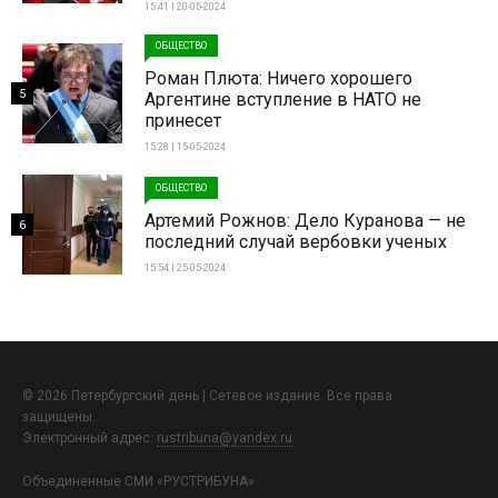
15:41 | 20-05-2024
ОБЩЕСТВО
Роман Плюта: Ничего хорошего
5
Аргентине вступление в НАТО не
принесет
15:28 | 15-05-2024
ОБЩЕСТВО
Артемий Рожнов: Дело Куранова — не
6
последний случай вербовки ученых
15:54 | 25-05-2024
© 2026 Петербургский день | Сетевое издание. Все права
защищены.
Электронный адрес:
rustribuna@yandex.ru
Объединенные СМИ «РУСТРИБУНА»