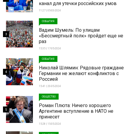
канал для утечки российских умов
11:27 | 05-03-2024
СОБЫТИЯ
Вадим Шумель: По улицам
3
«Бессмертный полк» пройдет еще не
раз
15:35 | 17-05-2024
СОБЫТИЯ
Николай Шлямин: Рядовые граждане
4
Германии не желают конфликтов с
Россией
15:41 | 20-05-2024
ОБЩЕСТВО
Роман Плюта: Ничего хорошего
5
Аргентине вступление в НАТО не
принесет
15:28 | 15-05-2024