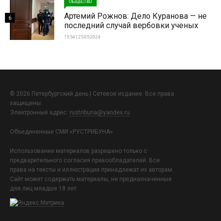
ОБЩЕСТВО
Артемий Рожнов: Дело Куранова — не
6
последний случай вербовки ученых
15:54 | 25-05-2024
© 2026 Петербургский день | Сетевое издание. Все права
защищены.
Электронный адрес:
rustribuna@yandex.ru
Объединенные СМИ «РУСТРИБУНА»
Использование материалов разрешено только с
предварительного согласия правообладателей. Все
права на тексты и иллюстрации принадлежат их авторам.
Сайт может содержать материалы, не предназначенные
для лиц младше 18 лет.