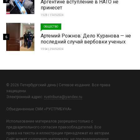
5
Аргентине вступление в НАТО не
принесет
15:28 | 15-05-2024
ОБЩЕСТВО
Артемий Рожнов: Дело Куранова — не
6
последний случай вербовки ученых
15:54 | 25-05-2024
© 2026 Петербургский день | Сетевое издание. Все права
защищены.
Электронный адрес:
rustribuna@yandex.ru
Объединенные СМИ «РУСТРИБУНА»
Использование материалов разрешено только с
предварительного согласия правообладателей. Все
права на тексты и иллюстрации принадлежат их авторам.
Сайт может содержать материалы, не предназначенные