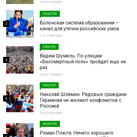
21:03 | 21-03-2024
ОБЩЕСТВО
Болонская система образования —
2
канал для утечки российских умов
11:27 | 05-03-2024
СОБЫТИЯ
Вадим Шумель: По улицам
3
«Бессмертный полк» пройдет еще не
раз
15:35 | 17-05-2024
СОБЫТИЯ
Николай Шлямин: Рядовые граждане
4
Германии не желают конфликтов с
Россией
15:41 | 20-05-2024
ОБЩЕСТВО
Роман Плюта: Ничего хорошего