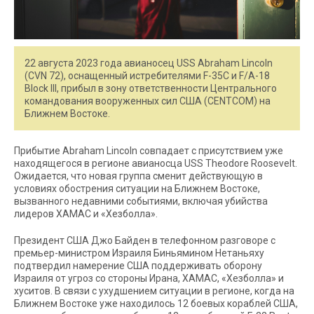
22 августа 2023 года авианосец USS Abraham Lincoln
(CVN 72), оснащенный истребителями F-35C и F/A-18
Block III, прибыл в зону ответственности Центрального
командования вооруженных сил США (CENTCOM) на
Ближнем Востоке.
Прибытие Abraham Lincoln совпадает с присутствием уже
находящегося в регионе авианосца USS Theodore Roosevelt.
Ожидается, что новая группа сменит действующую в
условиях обострения ситуации на Ближнем Востоке,
вызванного недавними событиями, включая убийства
лидеров ХАМАС и «Хезболла».
Президент США Джо Байден в телефонном разговоре с
премьер-министром Израиля Биньямином Нетаньяху
подтвердил намерение США поддерживать оборону
Израиля от угроз со стороны Ирана, ХАМАС, «Хезболла» и
хуситов. В связи с ухудшением ситуации в регионе, когда на
Ближнем Востоке уже находилось 12 боевых кораблей США,