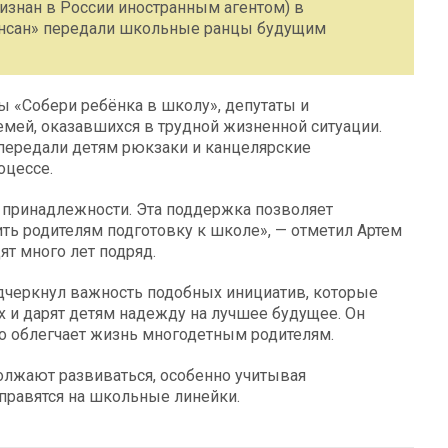
изнан в России иностранным агентом) в
Инсан» передали школьные ранцы будущим
ы «Собери ребёнка в школу», депутаты и
емей, оказавшихся в трудной жизненной ситуации.
передали детям рюкзаки и канцелярские
оцессе.
принадлежности. Эта поддержка позволяет
ть родителям подготовку к школе», — отметил Артем
ят много лет подряд.
черкнул важность подобных инициатив, которые
 и дарят детям надежду на лучшее будущее. Он
но облегчает жизнь многодетным родителям.
лжают развиваться, особенно учитывая
правятся на школьные линейки.