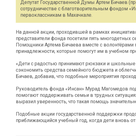
Депутат Государственной Думы Артем Бичаев (пр
сотрудничестве с благотворительным фондом «
первоклассникам в Махачкале.
На данной акции, проходившей в рамках инициатив
представители фонда посетили пять многодетных с
Помощники Артема Бичаева вместе с волонтёрами 
принадлежности, которые помогут им в учебном пр
«Дети с радостью принимают рюкзаки и школьные 
сэкономить средства семейного бюджета и облегчи
Бичаев, добавив, что подобные мероприятия проход
Руководитель фонда «Инсан» Мурад Магомедов под
помогают поддерживать семьи в трудных ситуациях
выразил уверенность, что такая помощь значитель
Подобные акции государственной поддержки продо
приближающийся учебный год, когда дети вновь от