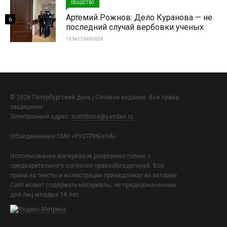
ОБЩЕСТВО
Артемий Рожнов: Дело Куранова — не
6
последний случай вербовки ученых
15:54 | 25-05-2024
© 2026 Петербургский день | Сетевое издание. Все права
защищены.
Электронный адрес:
rustribuna@yandex.ru
Объединенные СМИ «РУСТРИБУНА»
Использование материалов разрешено только с
предварительного согласия правообладателей. Все
права на тексты и иллюстрации принадлежат их авторам.
Сайт может содержать материалы, не предназначенные
для лиц младше 18 лет.