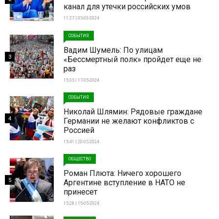
канал для утечки российских умов
11:27 | 05-03-2024
СОБЫТИЯ
Вадим Шумель: По улицам
3
«Бессмертный полк» пройдет еще не
раз
15:35 | 17-05-2024
СОБЫТИЯ
Николай Шлямин: Рядовые граждане
4
Германии не желают конфликтов с
Россией
15:41 | 20-05-2024
ОБЩЕСТВО
Роман Плюта: Ничего хорошего
5
Аргентине вступление в НАТО не
принесет
15:28 | 15-05-2024