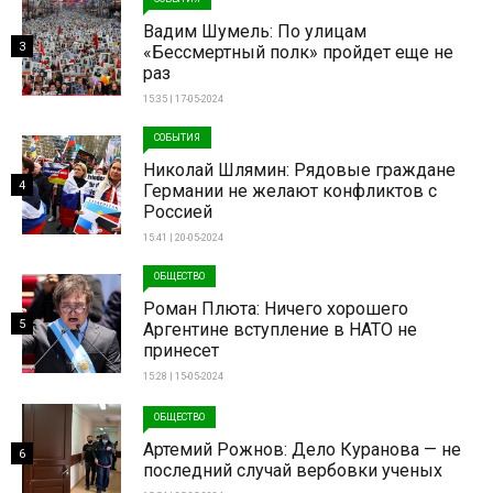
Вадим Шумель: По улицам
3
«Бессмертный полк» пройдет еще не
раз
15:35 | 17-05-2024
СОБЫТИЯ
Николай Шлямин: Рядовые граждане
4
Германии не желают конфликтов с
Россией
15:41 | 20-05-2024
ОБЩЕСТВО
Роман Плюта: Ничего хорошего
5
Аргентине вступление в НАТО не
принесет
15:28 | 15-05-2024
ОБЩЕСТВО
Артемий Рожнов: Дело Куранова — не
6
последний случай вербовки ученых