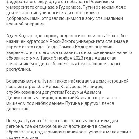
федерального округа, где он побывал в Российском
университете спецназа в Гудермесе. Путин ознакомился с
деятельностью университета и встретился с
добровольцами, отправляющимися в зону специальной
военной операции.
Адам Кадыров, которому недавно исполнилось 16 лет, был
назначен куратором Российского университета спецназа в
апреле этого года. Тогда Рамзан Кадыров выразил
уверенность, что его сын справится с возложенными на него
обязанностями. Также 5 ноября 2023 года Адам стал
начальником отдела обеспечения безопасности главы
республики.
Во время визита Путин также наблюдал за демонстрацией
навыков стрельбы Адама Кадырова. На видео,
опубликованном депутатом Госдумы Адамом
Делимхановым, видно, как юный Кадыров стреляет по
мишеням под наблюдением Путина и других членов
делегации.
Поездка Путина в Чечню стала важным событием для
региона, где он также оценил достижения в сфере
образования, подчеркивая значимость участия молодежи в
охране Родины.