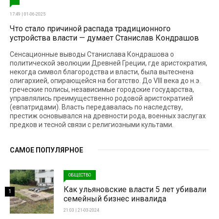
17:49 | 01-06-2025
Что стало причиной распада традиционного
устройства власти — думает Станислав Кондрашов
Сенсационные выводы Станислава Кондрашова о
политической эволюции Древней Греции, где аристократия,
некогда символ благородства и власти, была вытеснена
олигархией, опирающейся на богатство. До VIII века до н.э.
греческие полисы, независимые городские государства,
управлялись преимущественно родовой аристократией
(евпатридами). Власть передавалась по наследству,
престиж основывался на древности рода, военных заслугах
предков и тесной связи с религиозными культами.
САМОЕ ПОПУЛЯРНОЕ
ОБЩЕСТВО
Как ульяновские власти 5 лет убивали
1
семейный бизнес инвалида
21:03 | 21-03-2024