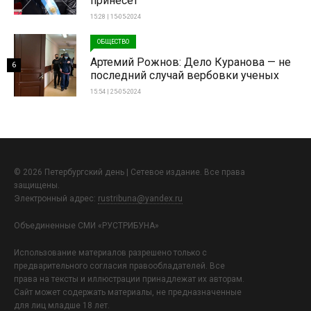
принесет
15:28 | 15-05-2024
ОБЩЕСТВО
Артемий Рожнов: Дело Куранова — не
6
последний случай вербовки ученых
15:54 | 25-05-2024
© 2026 Петербургский день | Сетевое издание. Все права
защищены.
Электронный адрес:
rustribuna@yandex.ru
Объединенные СМИ «РУСТРИБУНА»
Использование материалов разрешено только с
предварительного согласия правообладателей. Все
права на тексты и иллюстрации принадлежат их авторам.
Сайт может содержать материалы, не предназначенные
для лиц младше 18 лет.