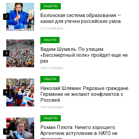
ОБЩЕСТВО
Болонская система образования —
2
канал для утечки российских умов
11:27 | 05-03-2024
СОБЫТИЯ
Вадим Шумель: По улицам
3
«Бессмертный полк» пройдет еще не
раз
15:35 | 17-05-2024
СОБЫТИЯ
Николай Шлямин: Рядовые граждане
4
Германии не желают конфликтов с
Россией
15:41 | 20-05-2024
ОБЩЕСТВО
Роман Плюта: Ничего хорошего
5
Аргентине вступление в НАТО не