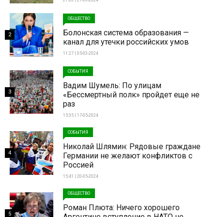
21:03 | 21-03-2024
ОБЩЕСТВО
Болонская система образования —
2
канал для утечки российских умов
11:27 | 05-03-2024
СОБЫТИЯ
Вадим Шумель: По улицам
3
«Бессмертный полк» пройдет еще не
раз
15:35 | 17-05-2024
СОБЫТИЯ
Николай Шлямин: Рядовые граждане
4
Германии не желают конфликтов с
Россией
15:41 | 20-05-2024
ОБЩЕСТВО
Роман Плюта: Ничего хорошего
5
Аргентине вступление в НАТО не