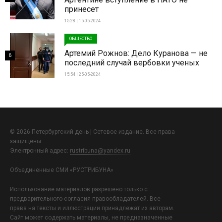
принесет
15:28 | 15-05-2024
ОБЩЕСТВО
Артемий Рожнов: Дело Куранова — не
6
последний случай вербовки ученых
15:54 | 25-05-2024
© 2026 Петербургский день | Сетевое издание. Все права
защищены.
Электронный адрес:
rustribuna@yandex.ru
Объединенные СМИ «РУСТРИБУНА»
Использование материалов разрешено только с
предварительного согласия правообладателей. Все
права на тексты и иллюстрации принадлежат их авторам.
Сайт может содержать материалы, не предназначенные