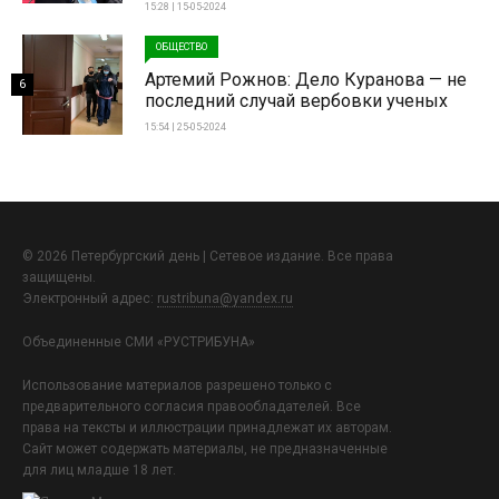
15:28 | 15-05-2024
ОБЩЕСТВО
Артемий Рожнов: Дело Куранова — не
6
последний случай вербовки ученых
15:54 | 25-05-2024
© 2026 Петербургский день | Сетевое издание. Все права
защищены.
Электронный адрес:
rustribuna@yandex.ru
Объединенные СМИ «РУСТРИБУНА»
Использование материалов разрешено только с
предварительного согласия правообладателей. Все
права на тексты и иллюстрации принадлежат их авторам.
Сайт может содержать материалы, не предназначенные
для лиц младше 18 лет.