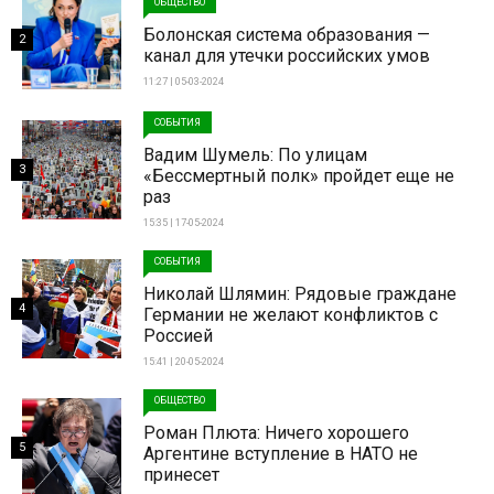
ОБЩЕСТВО
Болонская система образования —
2
канал для утечки российских умов
11:27 | 05-03-2024
СОБЫТИЯ
Вадим Шумель: По улицам
3
«Бессмертный полк» пройдет еще не
раз
15:35 | 17-05-2024
СОБЫТИЯ
Николай Шлямин: Рядовые граждане
4
Германии не желают конфликтов с
Россией
15:41 | 20-05-2024
ОБЩЕСТВО
Роман Плюта: Ничего хорошего
5
Аргентине вступление в НАТО не
принесет