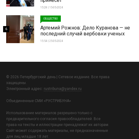
принесет
15:28 | 15-05-2024
ОБЩЕСТВО
Артемий Рожнов: Дело Куранова — не
6
последний случай вербовки ученых
15:54 | 25-05-2024
© 2026 Петербургский день | Сетевое издание. Все права
защищены.
Электронный адрес:
rustribuna@yandex.ru
Объединенные СМИ «РУСТРИБУНА»
Использование материалов разрешено только с
предварительного согласия правообладателей. Все
права на тексты и иллюстрации принадлежат их авторам.
Сайт может содержать материалы, не предназначенные
для лиц младше 18 лет.