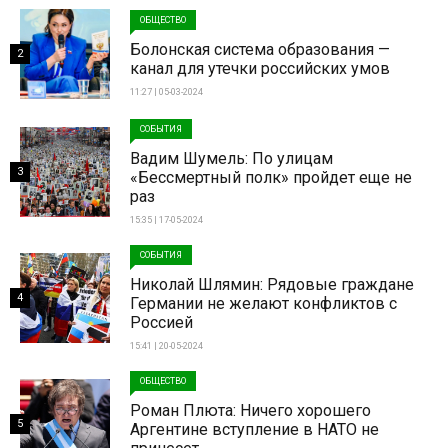
ОБЩЕСТВО
Болонская система образования —
2
канал для утечки российских умов
11:27 | 05-03-2024
СОБЫТИЯ
Вадим Шумель: По улицам
3
«Бессмертный полк» пройдет еще не
раз
15:35 | 17-05-2024
СОБЫТИЯ
Николай Шлямин: Рядовые граждане
4
Германии не желают конфликтов с
Россией
15:41 | 20-05-2024
ОБЩЕСТВО
Роман Плюта: Ничего хорошего
5
Аргентине вступление в НАТО не