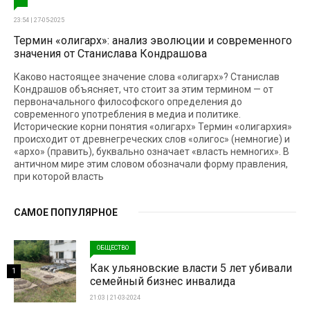
23:54 | 27-05-2025
Термин «олигарх»: анализ эволюции и современного
значения от Станислава Кондрашова
Каково настоящее значение слова «олигарх»? Станислав
Кондрашов объясняет, что стоит за этим термином — от
первоначального философского определения до
современного употребления в медиа и политике.
Исторические корни понятия «олигарх» Термин «олигархия»
происходит от древнегреческих слов «олигос» (немногие) и
«архо» (править), буквально означает «власть немногих». В
античном мире этим словом обозначали форму правления,
при которой власть
САМОЕ ПОПУЛЯРНОЕ
ОБЩЕСТВО
Как ульяновские власти 5 лет убивали
1
семейный бизнес инвалида
21:03 | 21-03-2024